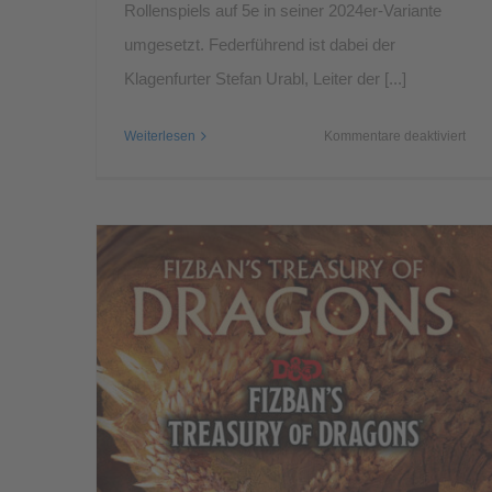
Rollenspiels auf 5e in seiner 2024er-Variante
umgesetzt. Federführend ist dabei der
Klagenfurter Stefan Urabl, Leiter der [...]
für
Weiterlesen
Kommentare deaktiviert
NEU
Das
Myr
Reg
–
neu
ersc
für
5e