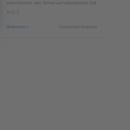
entschlossen, den Termin auf unbestimmte Zeit
zu [...]
für
Weiterlesen
Kommentare deaktiviert
ABGESAGT:
Gratisrollenspieltag
2020