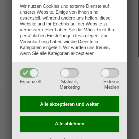
Wir nutzen Cookies und externe Dienste auf
unserer Website. Einige von ihnen sind
essenziell, während andere uns helfen, diese
Website und Ihr Erlebnis auf der Website zu
verbessern.
Hier haben Sie die Möglichkeit Ihre
D&D Candlekeep Mysteries
persönlichen Einstellungen festzulegen.
Zur
25. März 2021
|
Pen & Paper
Vereinfachung haben wir die Dienste in
Kategorien eingeteilt. Wir würden uns freuen,
wenn Sie alle Kategorien akzeptieren.
Candlekeep Mysteries von Dungeons &
an’s
Dragons ... ist bei uns im Shop erhältlich!! Aber,
sury
Essenziell
Statistik,
Externe
nochmal kurz zur Erinnerung: Candlekeep
Marketing
Medien
Mysteries ist eine Sammlung von siebzehn [...]
gons
Alle akzeptieren und
weiter
er
für
Weiterlesen
Kommentare deaktiviert
D&D
Candlekeep
Alle ablehnen
Mysteries