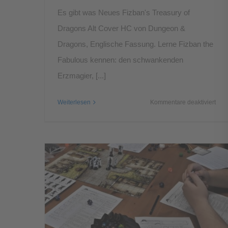
Es gibt was Neues Fizban's Treasury of
Dragons Alt Cover HC von Dungeon &
Dragons, Englische Fassung. Lerne Fizban the
Fabulous kennen: den schwankenden
Erzmagier, [...]
für
Weiterlesen
Kommentare deaktiviert
Fizb
Trea
of
Dra
Alt
Cov
HC