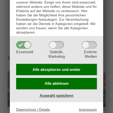
unserer Website. Einige von ihnen sind essenziell,
Tag
während andere uns helfen, diese Website und Ihr
Erlebnis auf der Website zu verbessern.
Hier
haben Sie die Möglichkeit Ihre persönlichen
Share This Story, Choose Your Platform!
Einstellungen festzulegen.
Zur Vereinfachung
haben wir die Dienste in Kategorien eingeteilt. Wir
würden uns freuen, wenn Sie alle Kategorien
Facebook
X
Reddit
LinkedIn
Pinterest
E-
akzeptieren.
Mail
Essenziell
Statistik,
Externe
Marketing
Medien
Ähnliche Beiträge
Alle akzeptieren und
weiter
Alle ablehnen
Auswahl speichern
Datenschutz / Details
Impressum