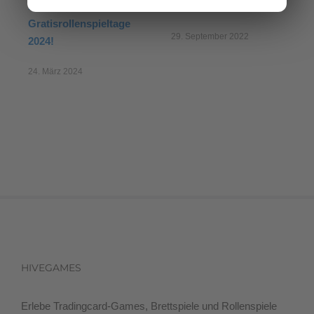
Das waren die
Gratisrollenspieltag
Gratisrollenspieltage
29. September 2022
2024!
24. März 2024
HIVEGAMES
Erlebe Tradingcard-Games, Brettspiele und Rollenspiele