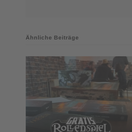
Dragons
Grundregel
sind
nun
komplett!
Ähnliche Beiträge