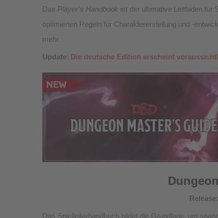
Das
Player’s Handbook
ist der ultimative Leitfaden für
optimierten Regeln für Charaktererstellung und -entwi
mehr.
Update
:
Die deutsche Edition erscheint voraussichtl
Dungeon
Release
Das Spielleiterhandbuch bildet die Grundlage, um span