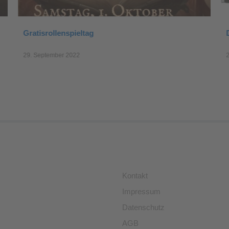
Dungeons & Dragons „Call of the Netherdeep“
2. April 2022
Kontakt
Impressum
Datenschutz
AGB