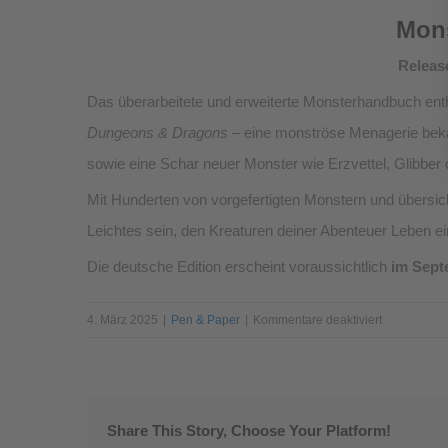
Mons
Release
Das überarbeitete und erweiterte Monsterhandbuch enthä
Dungeons & Dragons
– eine monströse Menagerie bek
sowie eine Schar neuer Monster wie Erzvettel, Glibber
Mit Hunderten von vorgefertigten Monstern und übersichtl
Leichtes sein, den Kreaturen deiner Abenteuer Leben 
Die deutsche Edition erscheint voraussichtlich
im Sept
für
4. März 2025
|
Pen & Paper
|
Kommentare deaktiviert
NEU!
Die
überarbeite
Dungeons
Share This Story, Choose Your Platform!
&