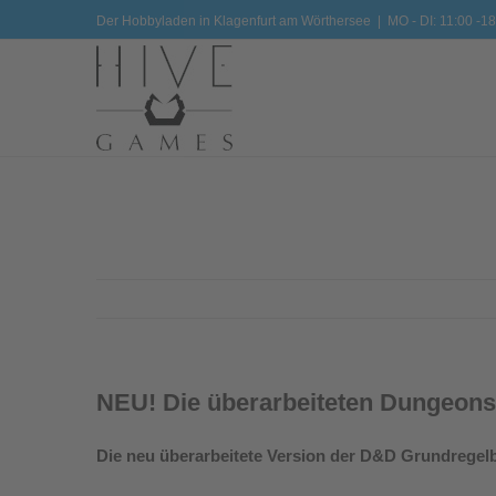
Zum
Der Hobbyladen in Klagenfurt am Wörthersee
|
MO - DI: 11:00 -18
Inhalt
springen
NEU! Die überarbeiteten Dungeons
Die neu überarbeitete Version der D&D Grundregelbüc