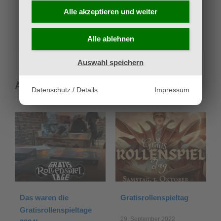
Share This Story, Choose Your Platform!
Alle akzeptieren und
weiter
Facebook
X
Reddit
LinkedIn
Pinterest
E-
Alle ablehnen
Mail
Auswahl speichern
Ähnliche Beiträge
Datenschutz / Details
Impressum
Das waren die
Gratisrollenspieltag
Gratisrollenspieltage
29. September 2022