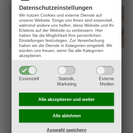
Datenschutz­einstellungen
Wir nutzen Cookies und externe Dienste auf
unserer Website. Einige von ihnen sind essenziell,
während andere uns helfen, diese Website und Ihr
Erlebnis auf der Website zu verbessern.
Hier
haben Sie die Möglichkeit Ihre persönlichen
Einstellungen festzulegen.
Zur Vereinfachung
haben wir die Dienste in Kategorien eingeteilt. Wir
würden uns freuen, wenn Sie alle Kategorien
akzeptieren.
Rückblick: „Schlacht
Rückblick: Star Wars
um Kärnten“ – 1.
Legion „Episode 4 –
Kärntner STAR WARS
Der Lindwurm schlägt
Essenziell
Statistik,
Externe
Legion Meisterschaft
zurück“
Marketing
Medien
11. Mai 2023
22. März 2023
Alle akzeptieren und
weiter
Alle ablehnen
Auswahl speichern