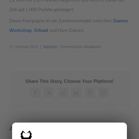
Zeit auf 1.000 Punkte gesteigert.
Diese Kampagne ist ein Zusammenspiel zwischen
Games
Workshop
,
Gilead
und Hive Games.
für
17. Februar 2022
|
Tabletop
|
Kommentare deaktiviert
Middle-
Earth
Tabletop
Kampagne
Share This Story, Choose Your Platform!
Facebook
X
Reddit
LinkedIn
Pinterest
E-
Mail
Ähnliche Beiträge