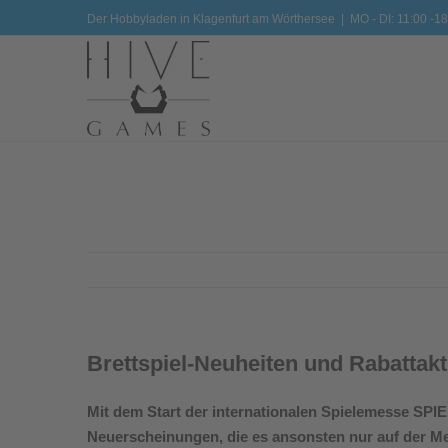
Zum
Der Hobbyladen in Klagenfurt am Wörthersee
|
MO - DI: 11:00 -18
Inhalt
springen
Brettspiel-Neuheiten und Rabattak
Mit dem Start der internationalen Spielemesse SPI
Neuerscheinungen, die es ansonsten nur auf der Mes