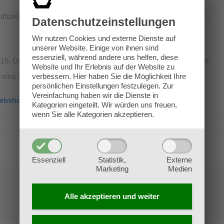
iziell im Handel erhältlich sind!
Datenschutz­einstellungen
Wir nutzen Cookies und externe Dienste auf
unserer Website. Einige von ihnen sind
essenziell, während andere uns helfen, diese
15. Oktober einen Rabatt auf alle lagernden Brettspiele: 10% auf
Website und Ihr Erlebnis auf der Website zu
verbessern.
Hier haben Sie die Möglichkeit Ihre
f sind sogar um 50 % ermäßigt!
persönlichen Einstellungen festzulegen.
Zur
Vereinfachung haben wir die Dienste in
ebshop
!
Kategorien eingeteilt. Wir würden uns freuen,
wenn Sie alle Kategorien akzeptieren.
-
en
Essenziell
Statistik,
Externe
Marketing
Medien
tion
Alle akzeptieren und
weiter