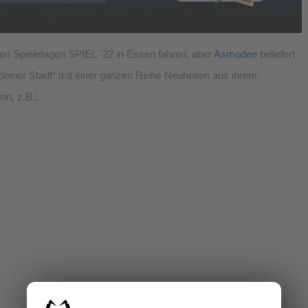
alen Spieletagen SPIEL ´22 in Essen fahren, aber
Asmodee
beliefert
deiner Stadt“ mit einer ganzen Reihe Neuheiten aus ihrem
nn, z.B.: