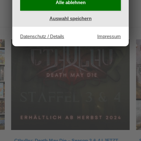
Alle ablehnen
Auswahl speichern
Datenschutz / Details
Impressum
Cthulhu: Death May Die – Season 3 & 4 | JETZT