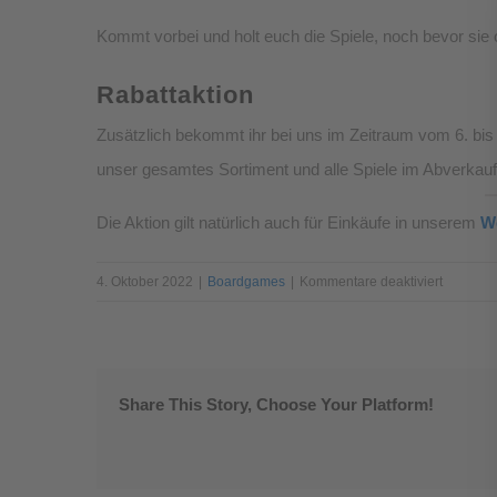
Kommt vorbei und holt euch die Spiele, noch bevor sie off
Rabattaktion
Zusätzlich bekommt ihr bei uns im Zeitraum vom 6. bis 
unser gesamtes Sortiment und alle Spiele im Abverkau
Die Aktion gilt natürlich auch für Einkäufe in unserem
W
für
4. Oktober 2022
|
Boardgames
|
Kommentare deaktiviert
Brettspiel
Neuheit
und
Rabattak
Share This Story, Choose Your Platform!
zur
SPIEL
´22