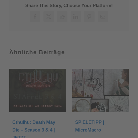
„The
Share This Story, Choose Your Platform!
Hunger“
von
Facebook
X
Reddit
LinkedIn
Pinterest
E-
Richard
Mail
Garfield
Ähnliche Beiträge
SPIELETIPP | Nemesis:
Brettspiele im Oktober:
Lockdown
Neuheiten und
Rabattaktion zur