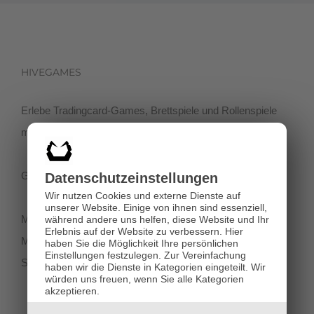
HIVEGAMES
Erlebe Tradingcard-Games, Brettspiele und Rollenspiele
mit einer netten Community in der Klagenfurter Innenstadt!
Getreidegasse 3, 9020 Klagenfurt
Datenschutz­einstellungen
Wir nutzen Cookies und externe Dienste auf
unserer Website. Einige von ihnen sind essenziell,
Montag-Dienstag 11:00 - 18:00
während andere uns helfen, diese Website und Ihr
Erlebnis auf der Website zu verbessern.
Hier
Mittwoch-Freitag 11:00-19:00
haben Sie die Möglichkeit Ihre persönlichen
Einstellungen festzulegen.
Zur Vereinfachung
Samstag 12:00 - 18:00
haben wir die Dienste in Kategorien eingeteilt. Wir
würden uns freuen, wenn Sie alle Kategorien
akzeptieren.