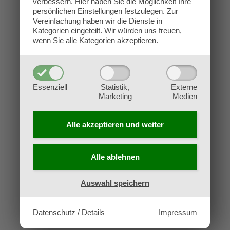
verbessern.
Hier haben Sie die Möglichkeit Ihre
Kontakt
persönlichen Einstellungen festzulegen.
Zur
Impressum
Vereinfachung haben wir die Dienste in
Kategorien eingeteilt. Wir würden uns freuen,
Datenschutz
wenn Sie alle Kategorien akzeptieren.
AGB
Widerruf
Essenziell
Statistik,
Externe
Marketing
Medien
Alle akzeptieren und
weiter
Alle ablehnen
Auswahl speichern
Datenschutz / Details
Impressum