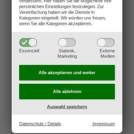
verbessern.
Hier haben Sie die Möglichkeit Ihre
Kontakt
persönlichen Einstellungen festzulegen.
Zur
Impressum
Vereinfachung haben wir die Dienste in
Kategorien eingeteilt. Wir würden uns freuen,
Datenschutz
wenn Sie alle Kategorien akzeptieren.
AGB
Widerruf
Essenziell
Statistik,
Externe
Marketing
Medien
Alle akzeptieren und
weiter
Alle ablehnen
Auswahl speichern
Datenschutz / Details
Impressum