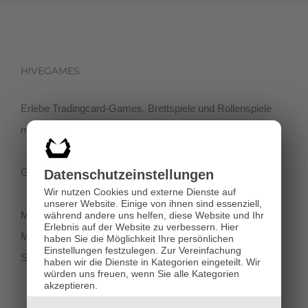
HIVEGAMES
Erlebe Tradingcard-Games, Brettspiele und Rollenspiele
mit einer netten Community in der Klagenfurter Innenstadt!
Getreidegasse 3, 9020 Klagenfurt
Datenschutz­einstellungen
Wir nutzen Cookies und externe Dienste auf
unserer Website. Einige von ihnen sind essenziell,
Montag-Dienstag 11:00 - 18:00
während andere uns helfen, diese Website und Ihr
Erlebnis auf der Website zu verbessern.
Hier
Mittwoch-Freitag 11:00-19:00
haben Sie die Möglichkeit Ihre persönlichen
Einstellungen festzulegen.
Zur Vereinfachung
Samstag 12:00 - 18:00
haben wir die Dienste in Kategorien eingeteilt. Wir
würden uns freuen, wenn Sie alle Kategorien
akzeptieren.