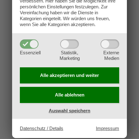
verbessern.
Hier haben Sie die Möglichkeit Ihre
Kontakt
persönlichen Einstellungen festzulegen.
Zur
Impressum
Vereinfachung haben wir die Dienste in
Kategorien eingeteilt. Wir würden uns freuen,
Datenschutz
wenn Sie alle Kategorien akzeptieren.
AGB
Widerruf
Essenziell
Statistik,
Externe
Marketing
Medien
Alle akzeptieren und
weiter
Alle ablehnen
Auswahl speichern
Datenschutz / Details
Impressum