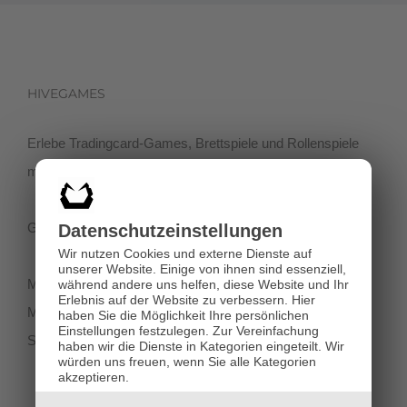
HIVEGAMES
Erlebe Tradingcard-Games, Brettspiele und Rollenspiele
mit einer netten Community in der Klagenfurter Innenstadt!
Getreidegasse 3, 9020 Klagenfurt
Datenschutz­einstellungen
Wir nutzen Cookies und externe Dienste auf
unserer Website. Einige von ihnen sind essenziell,
Montag-Dienstag 11:00 - 18:00
während andere uns helfen, diese Website und Ihr
Erlebnis auf der Website zu verbessern.
Hier
Mittwoch-Freitag 11:00-19:00
haben Sie die Möglichkeit Ihre persönlichen
Einstellungen festzulegen.
Zur Vereinfachung
Samstag 12:00 - 18:00
haben wir die Dienste in Kategorien eingeteilt. Wir
würden uns freuen, wenn Sie alle Kategorien
akzeptieren.