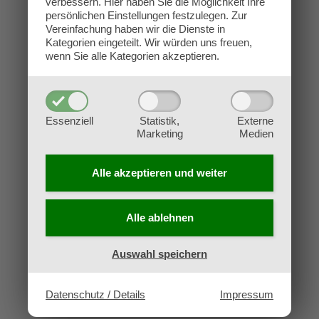
verbessern.
Hier haben Sie die Möglichkeit Ihre
Kontakt
persönlichen Einstellungen festzulegen.
Zur
Impressum
Vereinfachung haben wir die Dienste in
Kategorien eingeteilt. Wir würden uns freuen,
Datenschutz
wenn Sie alle Kategorien akzeptieren.
AGB
Widerruf
Essenziell
Statistik,
Externe
Marketing
Medien
Alle akzeptieren und
weiter
Alle ablehnen
Auswahl speichern
Datenschutz / Details
Impressum