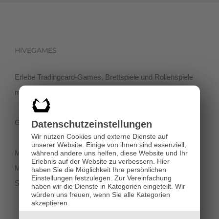
HIVEGAMES
Erlebe Tradingcard-Games, Brettspiele und Rollenspiele
mit einer netten Community in der Klagenfurter Innenstadt!
Getreidegasse 3, 9020 Klagenfurt
Datenschutz­einstellungen
Wir nutzen Cookies und externe Dienste auf
unserer Website. Einige von ihnen sind essenziell,
Montag-Dienstag 11:00 - 18:00
während andere uns helfen, diese Website und Ihr
Erlebnis auf der Website zu verbessern.
Hier
Mittwoch-Freitag 11:00-19:00
haben Sie die Möglichkeit Ihre persönlichen
Einstellungen festzulegen.
Zur Vereinfachung
Samstag 12:00 - 18:00
haben wir die Dienste in Kategorien eingeteilt. Wir
würden uns freuen, wenn Sie alle Kategorien
akzeptieren.