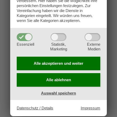
verbessern.
Hier haben Sie die Möglichkeit Ihre
Kontakt
persönlichen Einstellungen festzulegen.
Zur
Impressum
Vereinfachung haben wir die Dienste in
Kategorien eingeteilt. Wir würden uns freuen,
Datenschutz
wenn Sie alle Kategorien akzeptieren.
AGB
Widerruf
Essenziell
Statistik,
Externe
Marketing
Medien
Alle akzeptieren und
weiter
Alle ablehnen
Auswahl speichern
Datenschutz / Details
Impressum