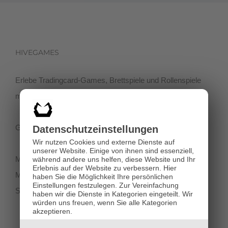
HIVEGAMES
Erlebe Tradingcard-Games, Brettspiele und Rollenspiele
mit einer netten Community in der Klagenfurter Innenstadt!
Getreidegasse 3, 9020 Klagenfurt
Datenschutz­einstellungen
Wir nutzen Cookies und externe Dienste auf
unserer Website. Einige von ihnen sind essenziell,
Montag-Dienstag 11:00 - 18:00
während andere uns helfen, diese Website und Ihr
Erlebnis auf der Website zu verbessern.
Hier
Mittwoch-Freitag 11:00-19:00
haben Sie die Möglichkeit Ihre persönlichen
Einstellungen festzulegen.
Zur Vereinfachung
Samstag 12:00 - 18:00
haben wir die Dienste in Kategorien eingeteilt. Wir
würden uns freuen, wenn Sie alle Kategorien
akzeptieren.