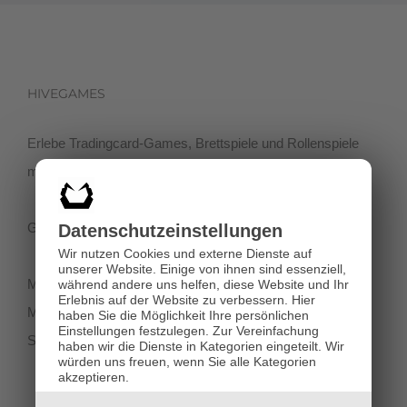
HIVEGAMES
Erlebe Tradingcard-Games, Brettspiele und Rollenspiele
mit einer netten Community in der Klagenfurter Innenstadt!
Getreidegasse 3, 9020 Klagenfurt
Datenschutz­einstellungen
Wir nutzen Cookies und externe Dienste auf
unserer Website. Einige von ihnen sind essenziell,
Montag-Dienstag 11:00 - 18:00
während andere uns helfen, diese Website und Ihr
Erlebnis auf der Website zu verbessern.
Hier
Mittwoch-Freitag 11:00-19:00
haben Sie die Möglichkeit Ihre persönlichen
Einstellungen festzulegen.
Zur Vereinfachung
Samstag 12:00 - 18:00
haben wir die Dienste in Kategorien eingeteilt. Wir
würden uns freuen, wenn Sie alle Kategorien
akzeptieren.