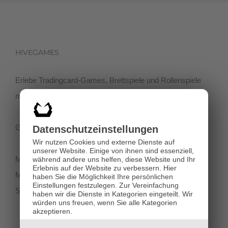
HIVEGAMES
Erlebe Tradingcard-Games, Brettspiele und Rollenspiele
mit einer netten Community in der Klagenfurter Innenstadt!
Getreidegasse 3, 9020 Klagenfurt
Datenschutz­einstellungen
Wir nutzen Cookies und externe Dienste auf
unserer Website. Einige von ihnen sind essenziell,
Montag-Dienstag 11:00 - 18:00
während andere uns helfen, diese Website und Ihr
Erlebnis auf der Website zu verbessern.
Hier
Mittwoch-Freitag 11:00-19:00
haben Sie die Möglichkeit Ihre persönlichen
Einstellungen festzulegen.
Zur Vereinfachung
Samstag 12:00 - 18:00
haben wir die Dienste in Kategorien eingeteilt. Wir
würden uns freuen, wenn Sie alle Kategorien
akzeptieren.