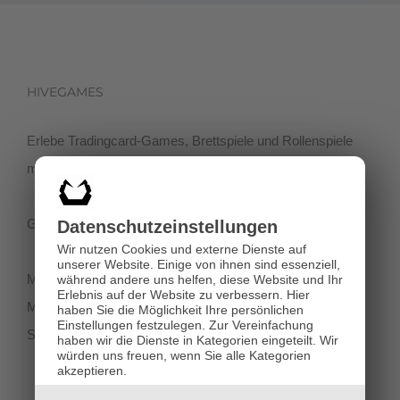
HIVEGAMES
Erlebe Tradingcard-Games, Brettspiele und Rollenspiele
mit einer netten Community in der Klagenfurter Innenstadt!
Getreidegasse 3, 9020 Klagenfurt
Datenschutz­einstellungen
Wir nutzen Cookies und externe Dienste auf
unserer Website. Einige von ihnen sind essenziell,
Montag-Dienstag 11:00 - 18:00
während andere uns helfen, diese Website und Ihr
Erlebnis auf der Website zu verbessern.
Hier
Mittwoch-Freitag 11:00-19:00
haben Sie die Möglichkeit Ihre persönlichen
Einstellungen festzulegen.
Zur Vereinfachung
Samstag 12:00 - 18:00
haben wir die Dienste in Kategorien eingeteilt. Wir
würden uns freuen, wenn Sie alle Kategorien
akzeptieren.