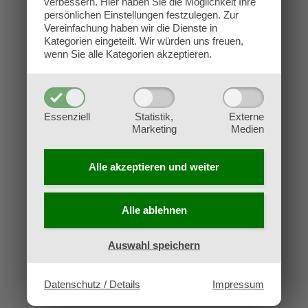
verbessern.
Hier haben Sie die Möglichkeit Ihre
Kontakt
persönlichen Einstellungen festzulegen.
Zur
Impressum
Vereinfachung haben wir die Dienste in
Kategorien eingeteilt. Wir würden uns freuen,
Datenschutz
wenn Sie alle Kategorien akzeptieren.
AGB
Widerruf
Essenziell
Statistik,
Externe
Marketing
Medien
Alle akzeptieren und
weiter
Alle ablehnen
Auswahl speichern
Datenschutz / Details
Impressum