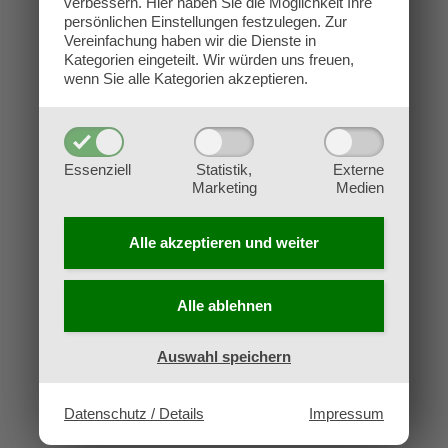
verbessern.
Hier haben Sie die Möglichkeit Ihre
Kontakt
persönlichen Einstellungen festzulegen.
Zur
Impressum
Vereinfachung haben wir die Dienste in
Kategorien eingeteilt. Wir würden uns freuen,
Datenschutz
wenn Sie alle Kategorien akzeptieren.
AGB
Widerruf
Essenziell
Statistik,
Externe
Marketing
Medien
Alle akzeptieren und
weiter
Alle ablehnen
Auswahl speichern
Datenschutz / Details
Impressum