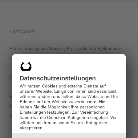
HIVEGAMES
Erlebe Tradingcard-Games, Brettspiele und Rollenspiele
mit einer netten Community in der Klagenfurter Innenstadt!
Getreidegasse 3, 9020 Klagenfurt
Datenschutz­einstellungen
Wir nutzen Cookies und externe Dienste auf
unserer Website. Einige von ihnen sind essenziell,
Montag-Dienstag 11:00 - 18:00
während andere uns helfen, diese Website und Ihr
Erlebnis auf der Website zu verbessern.
Hier
Mittwoch-Freitag 11:00-19:00
haben Sie die Möglichkeit Ihre persönlichen
Einstellungen festzulegen.
Zur Vereinfachung
Samstag 12:00 - 18:00
haben wir die Dienste in Kategorien eingeteilt. Wir
würden uns freuen, wenn Sie alle Kategorien
akzeptieren.