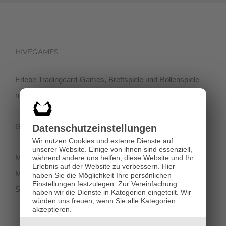
HIVEGAMES
Erlebe Tradingcard-Games, Brettspiele und Rollenspiele
mit einer netten Community in der Klagenfurter Innenstadt!
Getreidegasse 3, 9020 Klagenfurt
Datenschutz­einstellungen
Wir nutzen Cookies und externe Dienste auf
unserer Website. Einige von ihnen sind essenziell,
Montag-Dienstag 11:00 - 18:00
während andere uns helfen, diese Website und Ihr
Erlebnis auf der Website zu verbessern.
Hier
Mittwoch-Freitag 11:00-19:00
haben Sie die Möglichkeit Ihre persönlichen
Einstellungen festzulegen.
Zur Vereinfachung
Samstag 12:00 - 18:00
haben wir die Dienste in Kategorien eingeteilt. Wir
würden uns freuen, wenn Sie alle Kategorien
akzeptieren.