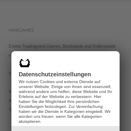
HIVEGAMES
Erlebe Tradingcard-Games, Brettspiele und Rollenspiele
mit einer netten Community in der Klagenfurter Innenstadt!
Getreidegasse 3, 9020 Klagenfurt
Datenschutz­einstellungen
Wir nutzen Cookies und externe Dienste auf
unserer Website. Einige von ihnen sind essenziell,
Montag-Dienstag 11:00 - 18:00
während andere uns helfen, diese Website und Ihr
Erlebnis auf der Website zu verbessern.
Hier
Mittwoch-Freitag 11:00-19:00
haben Sie die Möglichkeit Ihre persönlichen
Einstellungen festzulegen.
Zur Vereinfachung
Samstag 12:00 - 18:00
haben wir die Dienste in Kategorien eingeteilt. Wir
würden uns freuen, wenn Sie alle Kategorien
akzeptieren.