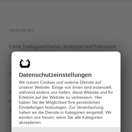
HIVEGAMES
Erlebe Tradingcard-Games, Brettspiele und Rollenspiele
mit einer netten Community in der Klagenfurter Innenstadt!
Getreidegasse 3, 9020 Klagenfurt
Datenschutz­einstellungen
Wir nutzen Cookies und externe Dienste auf
unserer Website. Einige von ihnen sind essenziell,
Montag-Dienstag 11:00 - 18:00
während andere uns helfen, diese Website und Ihr
Erlebnis auf der Website zu verbessern.
Hier
Mittwoch-Freitag 11:00-19:00
haben Sie die Möglichkeit Ihre persönlichen
Einstellungen festzulegen.
Zur Vereinfachung
Samstag 12:00 - 18:00
haben wir die Dienste in Kategorien eingeteilt. Wir
würden uns freuen, wenn Sie alle Kategorien
akzeptieren.