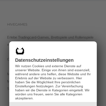
HIVEGAMES
Erlebe Tradingcard-Games, Brettspiele und Rollenspiele
mit einer netten Community in der Klagenfurter Innenstadt!
Getreidegasse 3, 9020 Klagenfurt
Datenschutz­einstellungen
Wir nutzen Cookies und externe Dienste auf
unserer Website. Einige von ihnen sind essenziell,
Montag-Dienstag 11:00 - 18:00
während andere uns helfen, diese Website und Ihr
Erlebnis auf der Website zu verbessern.
Hier
Mittwoch-Freitag 11:00-19:00
haben Sie die Möglichkeit Ihre persönlichen
Einstellungen festzulegen.
Zur Vereinfachung
Samstag 12:00 - 18:00
haben wir die Dienste in Kategorien eingeteilt. Wir
würden uns freuen, wenn Sie alle Kategorien
akzeptieren.