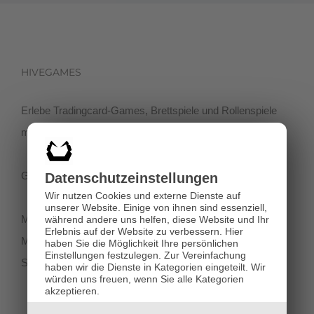
HIVEGAMES
Erlebe Tradingcard-Games, Brettspiele und Rollenspiele
mit einer netten Community in der Klagenfurter Innenstadt!
Getreidegasse 3, 9020 Klagenfurt
Datenschutz­einstellungen
Wir nutzen Cookies und externe Dienste auf
unserer Website. Einige von ihnen sind essenziell,
Montag-Dienstag 11:00 - 18:00
während andere uns helfen, diese Website und Ihr
Erlebnis auf der Website zu verbessern.
Hier
Mittwoch-Freitag 11:00-19:00
haben Sie die Möglichkeit Ihre persönlichen
Einstellungen festzulegen.
Zur Vereinfachung
Samstag 12:00 - 18:00
haben wir die Dienste in Kategorien eingeteilt. Wir
würden uns freuen, wenn Sie alle Kategorien
akzeptieren.