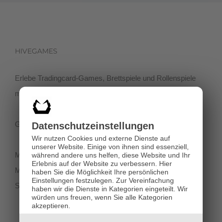
HIVEGAMES
Erlebe Tradingcard-Games, Brettspiele und Rollenspiele
mit einer netten Community in der Klagenfurter Innenstadt!
Getreidegasse 3, 9020 Klagenfurt
Datenschutz­einstellungen
Wir nutzen Cookies und externe Dienste auf
unserer Website. Einige von ihnen sind essenziell,
Montag-Dienstag 11:00 - 18:00
während andere uns helfen, diese Website und Ihr
Erlebnis auf der Website zu verbessern.
Hier
Mittwoch-Freitag 11:00-19:00
haben Sie die Möglichkeit Ihre persönlichen
Einstellungen festzulegen.
Zur Vereinfachung
Samstag 12:00 - 18:00
haben wir die Dienste in Kategorien eingeteilt. Wir
würden uns freuen, wenn Sie alle Kategorien
akzeptieren.