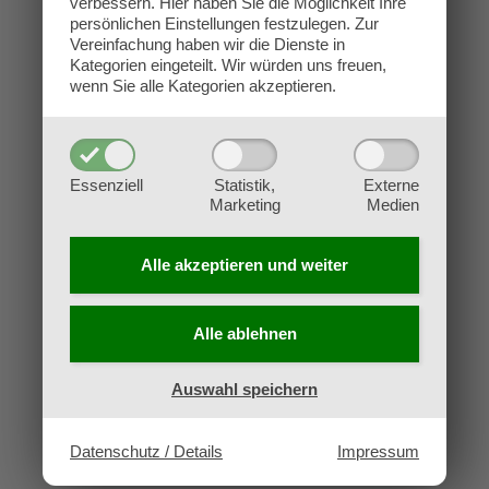
verbessern.
Hier haben Sie die Möglichkeit Ihre
Kontakt
persönlichen Einstellungen festzulegen.
Zur
Impressum
Vereinfachung haben wir die Dienste in
Kategorien eingeteilt. Wir würden uns freuen,
Datenschutz
wenn Sie alle Kategorien akzeptieren.
AGB
Widerruf
Essenziell
Statistik,
Externe
Marketing
Medien
Alle akzeptieren und
weiter
Alle ablehnen
Auswahl speichern
Datenschutz / Details
Impressum