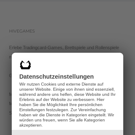
HIVEGAMES
Erlebe Tradingcard-Games, Brettspiele und Rollenspiele
mit einer netten Community in der Klagenfurter Innenstadt!
Getreidegasse 3, 9020 Klagenfurt
Datenschutz­einstellungen
Wir nutzen Cookies und externe Dienste auf
unserer Website. Einige von ihnen sind essenziell,
Montag-Dienstag 11:00 - 18:00
während andere uns helfen, diese Website und Ihr
Erlebnis auf der Website zu verbessern.
Hier
Mittwoch-Freitag 11:00-19:00
haben Sie die Möglichkeit Ihre persönlichen
Einstellungen festzulegen.
Zur Vereinfachung
Samstag 12:00 - 18:00
haben wir die Dienste in Kategorien eingeteilt. Wir
würden uns freuen, wenn Sie alle Kategorien
akzeptieren.