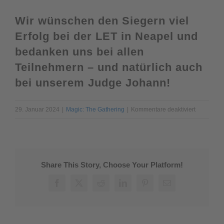
Wir wünschen den Siegern viel
Erfolg bei der LET in Neapel und
bedanken uns bei allen
Teilnehmern – und natürlich auch
bei unserem Judge Johann!
für
29. Januar 2024
|
Magic: The Gathering
|
Kommentare deaktiviert
WPN
Qualifier
Season
2
Share This Story, Choose Your Platform!
Round
6
Facebook
X
Reddit
LinkedIn
Pinterest
E-
–
Mail
Ergebniss