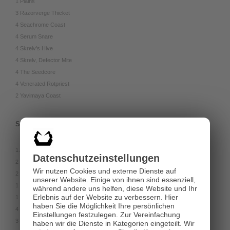
1 Plains
3 Razorverge Thicket
4 Seachrome Coast
4 Serum Snare
4 Skrelv’s Hive
4 Skrelv, Defector Mite
4 The Seedcore
4 Venerated Rotpriest
2 Yavimaya Coast
Sideboard
1 Annex Sentry
Datenschutz­einstellungen
2 Bring the Ending
Wir nutzen Cookies und externe Dienste auf
2 Destroy Evil
unserer Website. Einige von ihnen sind essenziell,
1 Disdainful Stroke
während andere uns helfen, diese Website und Ihr
Erlebnis auf der Website zu verbessern.
Hier
1 Expel the Interlopers
haben Sie die Möglichkeit Ihre persönlichen
4 Knockout Blow
Einstellungen festzulegen.
Zur Vereinfachung
3 Spell Pierce
haben wir die Dienste in Kategorien eingeteilt. Wir