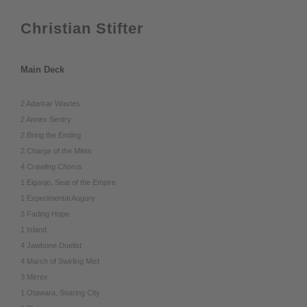
Christian Stifter
Main Deck
2 Adarkar Wastes
2 Annex Sentry
2 Bring the Ending
2 Charge of the Mites
4 Crawling Chorus
1 Eiganjo, Seat of the Empire
1 Experimental Augury
3 Fading Hope
1 Island
4 Jawbone Duelist
4 March of Swirling Mist
3 Mirrex
1 Otawara, Soaring City