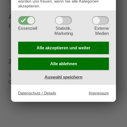
würden uns freuen, wenn Sie alle Kategorien
1 Tocasia’s Welcome
akzeptieren.
Alle Decklisten der Top 8 findet
ihr unter
mtgtop8.com
.
Essenziell
Statistik,
Externe
Marketing
Medien
Alle akzeptieren und
weiter
24. Februar 2024
Alle ablehnen
17 Spieler nahmen die Herausforderung um eine
Auswahl speichern
Qualifikation zur LEC an.
Datenschutz / Details
Impressum