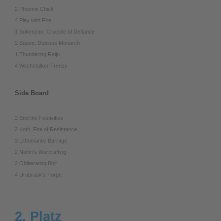
2 Phoenix Chick
4 Play with Fire
1 Sokenzan, Crucible of Defiance
2 Squee, Dubious Monarch
1 Thundering Raiju
4 Witchstalker Frenzy
Side Board
2 End the Festivities
2 Koth, Fire of Resistance
3 Lithomantic Barrage
2 Nahiri’s Warcrafting
2 Obliterating Bolt
4 Urabrask’s Forge
2. Platz