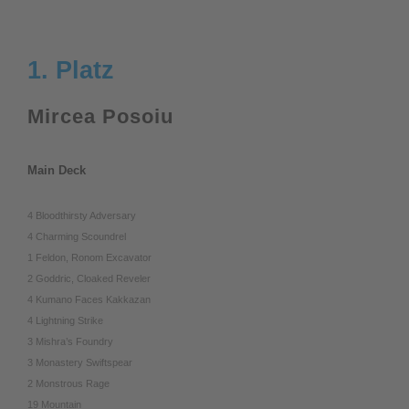
1. Platz
Mircea Posoiu
Main Deck
4 Bloodthirsty Adversary
4 Charming Scoundrel
1 Feldon, Ronom Excavator
2 Goddric, Cloaked Reveler
4 Kumano Faces Kakkazan
4 Lightning Strike
3 Mishra’s Foundry
3 Monastery Swiftspear
2 Monstrous Rage
19 Mountain