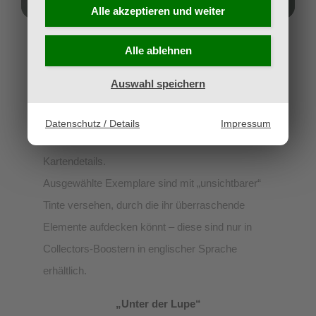
Alle akzeptieren und
weiter
Diese Karten scheinen direkt aus Ravnicas
Alle ablehnen
Detektivbüro zu kommen – zumindest sehen sie
danach aus. Der Showcase-Dossier-Kartenrand
Auswahl speichern
macht Verdächtige fürs Rampenlicht der
Schreibtischlampe bereit, einschließlich der
Datenschutz / Details
Impressum
Schriftart im Schreibmaschinen-Stil für die
Kartendetails.
Ausgewählte Exemplare sind mit „unsichtbarer“
Tinte versehen, durch die ihr überraschende
Elemente aufdecken könnt – diese sind nur in
Collectors-Boostern in englischer Sprache
erhältlich.
„Unter der Lupe“