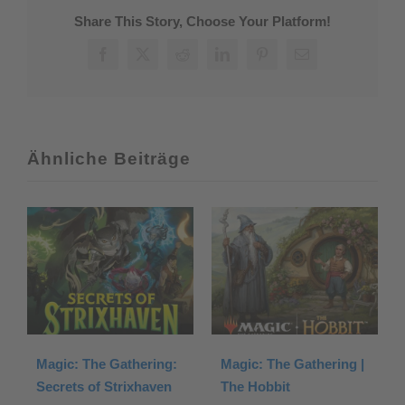
Karlov
Share This Story, Choose Your Platform!
Manor
Facebook
X
Reddit
LinkedIn
Pinterest
E-
Mail
Ähnliche Beiträge
Magic: The Gathering:
Magic: The Gathering |
Secrets of Strixhaven
The Hobbit