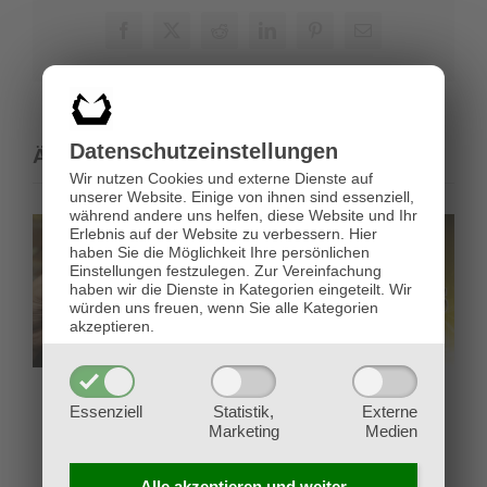
Duel
Facebook
X
Reddit
LinkedIn
Pinterest
E-
Mail
Datenschutz­einstellungen
Ähnliche Beiträge
Wir nutzen Cookies und externe Dienste auf
unserer Website. Einige von ihnen sind essenziell,
während andere uns helfen, diese Website und Ihr
Erlebnis auf der Website zu verbessern.
Hier
haben Sie die Möglichkeit Ihre persönlichen
Einstellungen festzulegen.
Zur Vereinfachung
haben wir die Dienste in Kategorien eingeteilt. Wir
würden uns freuen, wenn Sie alle Kategorien
akzeptieren.
Trading Card Games –
Yu-Gi-Oh! Doom of
Essenziell
Statistik,
Externe
Wo fange ich an?
Dimensions
Marketing
Medien
18. März 2026
8. September 2025
Alle akzeptieren und
weiter