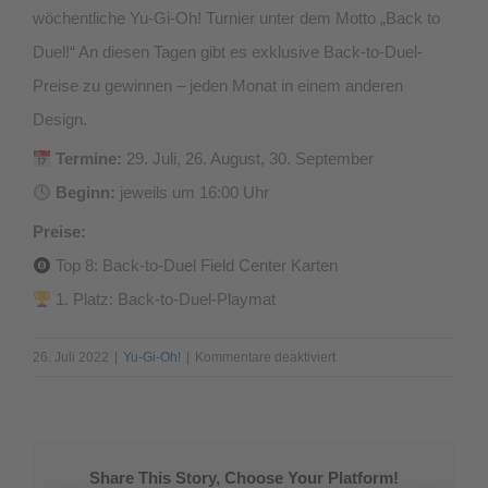
wöchentliche Yu-Gi-Oh! Turnier unter dem Motto „Back to
Duel!“ An diesen Tagen gibt es exklusive Back-to-Duel-
Preise zu gewinnen – jeden Monat in einem anderen
Design.
Termine:
29. Juli, 26. August, 30. September
Beginn:
jeweils um 16:00 Uhr
Preise:
Top 8: Back-to-Duel Field Center Karten
1. Platz: Back-to-Duel-Playmat
für
26. Juli 2022
|
Yu-Gi-Oh!
|
Kommentare deaktiviert
Yu-
Gi-
Oh!
Back
Share This Story, Choose Your Platform!
to