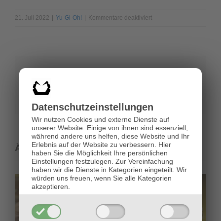
für
21. Juli 2022
|
Yu-Gi-Oh!
|
Kommentare deaktiviert
Yu-
Gi-
Oh!
Legendary
Share This Story, Choose Your Platform!
Duelists
Season
Facebook
X
Reddit
LinkedIn
Pinterest
E-
3
Mail
Datenschutz­einstellungen
Wir nutzen Cookies und externe Dienste auf
unserer Website. Einige von ihnen sind essenziell,
während andere uns helfen, diese Website und Ihr
Erlebnis auf der Website zu verbessern.
Hier
Ähnliche Beiträge
haben Sie die Möglichkeit Ihre persönlichen
Einstellungen festzulegen.
Zur Vereinfachung
haben wir die Dienste in Kategorien eingeteilt. Wir
würden uns freuen, wenn Sie alle Kategorien
akzeptieren.