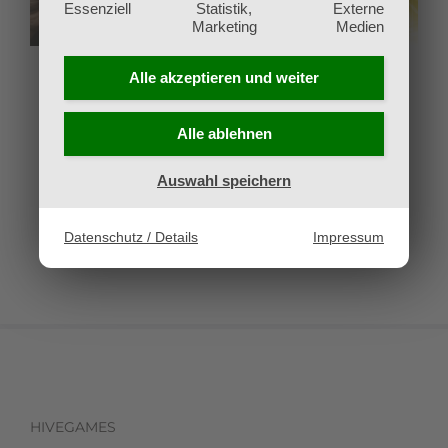
Essenziell
Statistik,
Externe
Marketing
Medien
Alle akzeptieren und
weiter
Trading Card Games –
Yu-Gi-Oh! Doom of
Wo fange ich an?
Dimensions
Alle ablehnen
18. März 2026
8. September 2025
Auswahl speichern
Datenschutz / Details
Impressum
HIVEGAMES