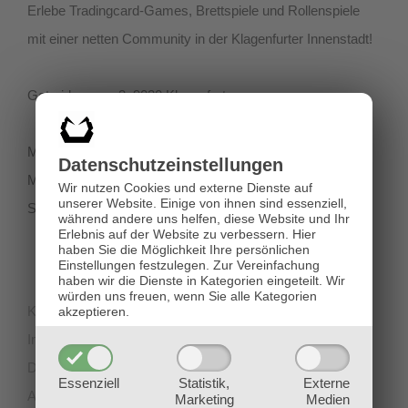
Erlebe Tradingcard-Games, Brettspiele und Rollenspiele
mit einer netten Community in der Klagenfurter Innenstadt!
Getreidegasse 3, 9020 Klagenfurt
Montag-Dienstag 11:00 - 18:00
Datenschutz­einstellungen
Mittwoch-Freitag 11:00-19:00
Wir nutzen Cookies und externe Dienste auf
unserer Website. Einige von ihnen sind essenziell,
Samstag 12:00 - 18:00
während andere uns helfen, diese Website und Ihr
Erlebnis auf der Website zu verbessern.
Hier
haben Sie die Möglichkeit Ihre persönlichen
Einstellungen festzulegen.
Zur Vereinfachung
haben wir die Dienste in Kategorien eingeteilt. Wir
würden uns freuen, wenn Sie alle Kategorien
Kontakt
akzeptieren.
Impressum
Datenschutz
Essenziell
Statistik,
Externe
AGB
Marketing
Medien