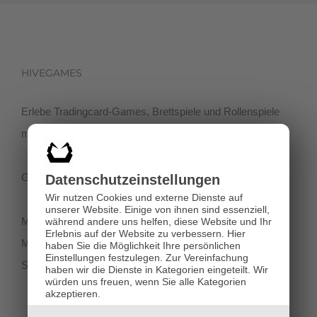
HIVEGAMES
Erlebe Tradingcard-Games, Brettspiele und Rollenspiele
mit einer netten Community in der Klagenfurter Innenstadt!
Getreidegasse 3, 9020 Klagenfurt
Datenschutz­einstellungen
Wir nutzen Cookies und externe Dienste auf
unserer Website. Einige von ihnen sind essenziell,
Montag-Dienstag 11:00 - 18:00
während andere uns helfen, diese Website und Ihr
Erlebnis auf der Website zu verbessern.
Hier
Mittwoch-Freitag 11:00-19:00
haben Sie die Möglichkeit Ihre persönlichen
Einstellungen festzulegen.
Zur Vereinfachung
Samstag 12:00 - 18:00
haben wir die Dienste in Kategorien eingeteilt. Wir
würden uns freuen, wenn Sie alle Kategorien
akzeptieren.