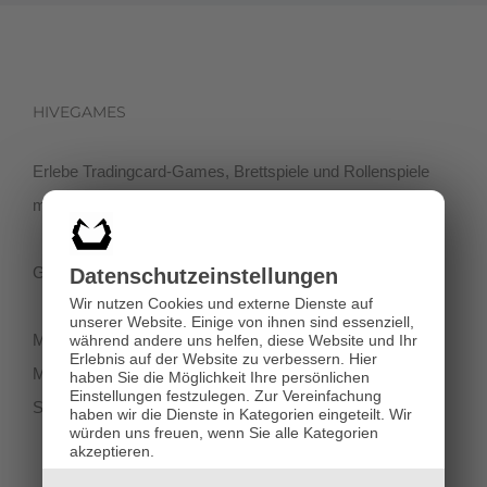
HIVEGAMES
Erlebe Tradingcard-Games, Brettspiele und Rollenspiele
mit einer netten Community in der Klagenfurter Innenstadt!
Getreidegasse 3, 9020 Klagenfurt
Datenschutz­einstellungen
Wir nutzen Cookies und externe Dienste auf
unserer Website. Einige von ihnen sind essenziell,
Montag-Dienstag 11:00 - 18:00
während andere uns helfen, diese Website und Ihr
Erlebnis auf der Website zu verbessern.
Hier
Mittwoch-Freitag 11:00-19:00
haben Sie die Möglichkeit Ihre persönlichen
Einstellungen festzulegen.
Zur Vereinfachung
Samstag 12:00 - 18:00
haben wir die Dienste in Kategorien eingeteilt. Wir
würden uns freuen, wenn Sie alle Kategorien
akzeptieren.