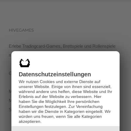
HIVEGAMES
Erlebe Tradingcard-Games, Brettspiele und Rollenspiele
mit einer netten Community in der Klagenfurter Innenstadt!
Getreidegasse 3, 9020 Klagenfurt
Datenschutz­einstellungen
Wir nutzen Cookies und externe Dienste auf
unserer Website. Einige von ihnen sind essenziell,
Montag-Dienstag 11:00 - 18:00
während andere uns helfen, diese Website und Ihr
Erlebnis auf der Website zu verbessern.
Hier
Mittwoch-Freitag 11:00-19:00
haben Sie die Möglichkeit Ihre persönlichen
Einstellungen festzulegen.
Zur Vereinfachung
Samstag 12:00 - 18:00
haben wir die Dienste in Kategorien eingeteilt. Wir
würden uns freuen, wenn Sie alle Kategorien
akzeptieren.