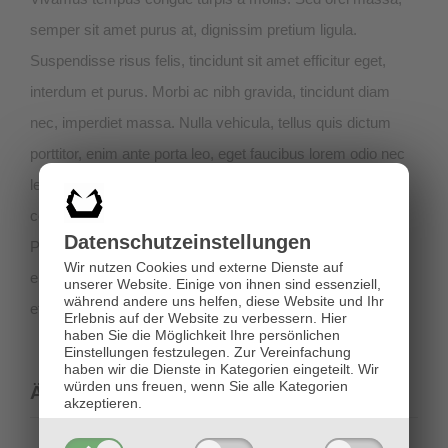
semper sit amet purus at, dignissim pretium ligula.
Suspendisse risus felis, tincidunt sit amet efficitur eget,
interdum et purus. Morbi ac nibh gravida, tincidunt diam
nec, imperdiet massa. Nulla vehicula, tellus quis dictum
porttitor, enim ante porta leo, eget faucibus lorem odio nec
leo. Vivamus consequat eu felis non bibendum. Nunc ac
commodo lorem. Cras imperdiet aliquet sapien.
Datenschutz­einstellungen
Pellentesque lacus arcu, hendrerit at diam sit amet,
Wir nutzen Cookies und externe Dienste auf
elementum faucibus ante. Suspendisse et enim neque. In
unserer Website. Einige von ihnen sind essenziell,
während andere uns helfen, diese Website und Ihr
et iaculis urna.
Erlebnis auf der Website zu verbessern.
Hier
haben Sie die Möglichkeit Ihre persönlichen
Einstellungen festzulegen.
Zur Vereinfachung
haben wir die Dienste in Kategorien eingeteilt. Wir
würden uns freuen, wenn Sie alle Kategorien
Ähnliche Projekte
akzeptieren.