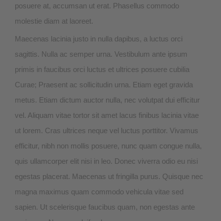
posuere at, accumsan ut erat. Phasellus commodo
molestie diam at laoreet.
Maecenas lacinia justo in nulla dapibus, a luctus orci
sagittis. Nulla ac semper urna. Vestibulum ante ipsum
primis in faucibus orci luctus et ultrices posuere cubilia
Curae; Praesent ac sollicitudin urna. Etiam eget gravida
metus. Etiam dictum auctor nulla, nec volutpat dui efficitur
vel. Aliquam vitae tortor sit amet lacus finibus lacinia vitae
ut lorem. Cras ultrices neque vel luctus porttitor. Vivamus
efficitur, nibh non mollis posuere, nunc quam congue nulla,
quis ullamcorper elit nisi in leo. Donec viverra odio eu nisi
egestas placerat. Maecenas ut fringilla purus. Quisque nec
magna maximus quam commodo vehicula vitae sed
sapien. Ut scelerisque faucibus quam, non egestas ante