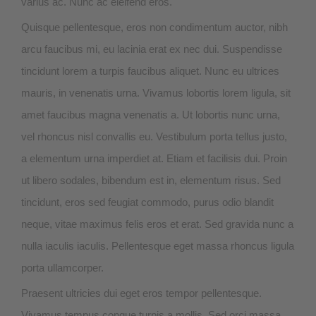
varius ac. Nunc ac eleifend eros.
Quisque pellentesque, eros non condimentum auctor, nibh
arcu faucibus mi, eu lacinia erat ex nec dui. Suspendisse
tincidunt lorem a turpis faucibus aliquet. Nunc eu ultrices
mauris, in venenatis urna. Vivamus lobortis lorem ligula, sit
amet faucibus magna venenatis a. Ut lobortis nunc urna,
vel rhoncus nisl convallis eu. Vestibulum porta tellus justo,
a elementum urna imperdiet at. Etiam et facilisis dui. Proin
ut libero sodales, bibendum est in, elementum risus. Sed
tincidunt, eros sed feugiat commodo, purus odio blandit
neque, vitae maximus felis eros et erat. Sed gravida nunc a
nulla iaculis iaculis. Pellentesque eget massa rhoncus ligula
porta ullamcorper.
Praesent ultricies dui eget eros tempor pellentesque.
Vivamus tempus congue turpis a mollis. Sed orci massa,