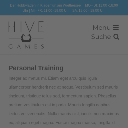
Zum
Der Hobbyladen in Klagenfurt am Wörthersee
|
MO - DI: 11:00 -18:00
Uhr | MI - FR: 11:00 -19:00 Uhr | SA: 12:00 - 18:00 Uhr
Inhalt
springen
Personal Training
Integer ac metus mi. Etiam eget arcu quis ligula
ullamcorper hendrerit nec at neque. Vestibulum sed mauris
tincidunt, tristique tellus sed, fermentum sapien. Phasellus
pretium vestibulum est in porta. Mauris fringilla dapibus
lectus vel venenatis. Nulla mauris nisl, iaculis non maximus
eu, aliquam eget magna. Fusce magna massa, fringilla id