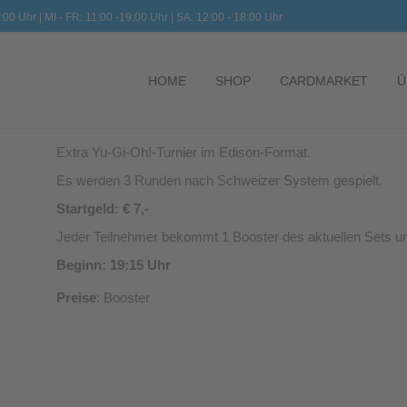
:00 Uhr | MI - FR: 11:00 -19:00 Uhr | SA: 12:00 - 18:00 Uhr
HOME
SHOP
CARDMARKET
Ü
Extra Yu-Gi-Oh!-Turnier im Edison-Format.
Es werden 3 Runden nach Schweizer System gespielt.
Startgeld: € 7,-
Jeder Teilnehmer bekommt 1 Booster des aktuellen Sets 
Beginn: 19:15 Uhr
Preise
: Booster