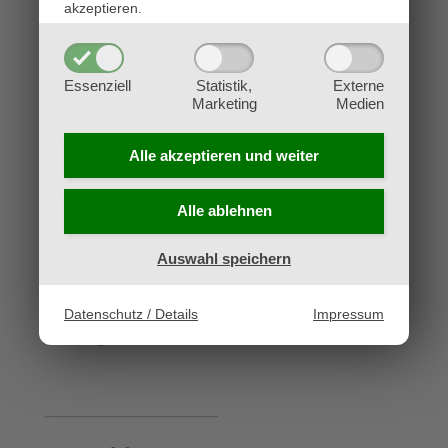
akzeptieren.
European
Championship
Essenziell
Statistik,
Externe
Invites
Marketing
Medien
Auf diesem Event werden
Alle akzeptieren und
weiter
keine OTS Pack
herausgegeben!
Alle ablehnen
Bitte beachten: Falls ein
Auswahl speichern
Spieler, der schon
qualifiziert ist, eine weitere
Qualifikation erreicht, wird
Datenschutz / Details
Impressum
diese NICHT
heruntergereicht.