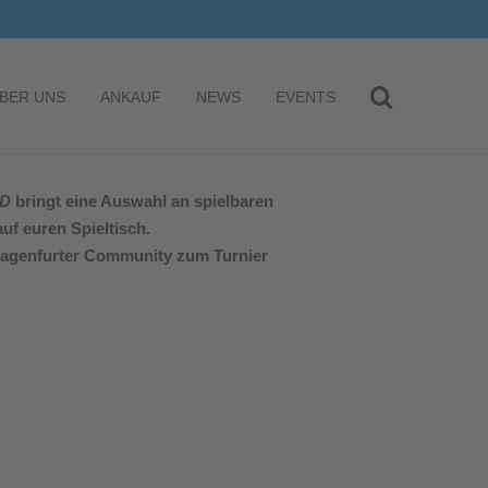
BER UNS
ANKAUF
NEWS
EVENTS
ND
bringt eine Auswahl an spielbaren
uf euren Spieltisch.
 Klagenfurter Community zum Turnier