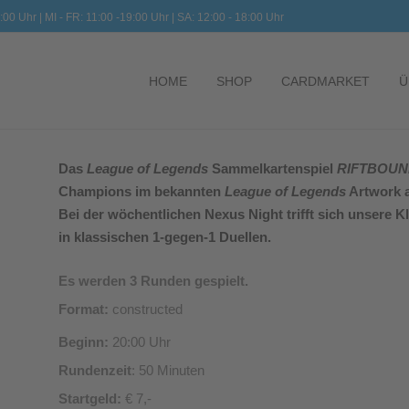
:00 Uhr | MI - FR: 11:00 -19:00 Uhr | SA: 12:00 - 18:00 Uhr
HOME
SHOP
CARDMARKET
Ü
Das
League of Legends
Sammelkartenspiel
RIFTBOU
Champions im bekannten
League of Legends
Artwork a
Bei der wöchentlichen Nexus Night trifft sich unsere
in klassischen 1-gegen-1 Duellen.
Es werden 3 Runden gespielt.
Format:
constructed
Beginn:
20:00 Uhr
Rundenzeit
: 50 Minuten
Startgeld:
€ 7,-