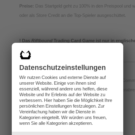
Preise:
Das Startgeld geht zu 100% in den Preispool und w
oder als Store Credit an die Top-Spieler ausgeschüttet.
! Das
Riftbound
Trading Card Game ist nur in englisch
Datenschutz­einstellungen
Wir nutzen Cookies und externe Dienste auf
In der WhatsApp-Gruppe der Klagenfurter
Riftbound
Commun
unserer Website. Einige von ihnen sind
essenziell, während andere uns helfen, diese
kennenlernen und dich zum gemeinsamen Spielen verabre
Website und Ihr Erlebnis auf der Website zu
Hier beitreten:
verbessern.
Hier haben Sie die Möglichkeit Ihre
persönlichen Einstellungen festzulegen.
Zur
Vereinfachung haben wir die Dienste in
Kategorien eingeteilt. Wir würden uns freuen,
wenn Sie alle Kategorien akzeptieren.