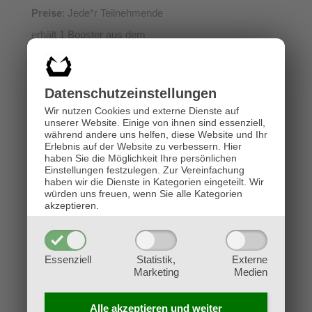
Preise
: Jede*r Teilnehmende
erhält 1 Booster aus dem
aktuellen Set. Zusätzlich
werden Preis-Packs nach
Datenschutz­einstellungen
Platzierung ausgeschüttet.
Wir nutzen Cookies und externe Dienste auf
unserer Website. Einige von ihnen sind essenziell,
während andere uns helfen, diese Website und Ihr
Erlebnis auf der Website zu verbessern.
Hier
haben Sie die Möglichkeit Ihre persönlichen
Was ist eine Liga-
Einstellungen festzulegen.
Zur Vereinfachung
Herausforderung?
haben wir die Dienste in Kategorien eingeteilt. Wir
würden uns freuen, wenn Sie alle Kategorien
akzeptieren.
Liga-Herausforderungen sind
Einstiegsturniere, die für
Spieler aller Spiellevel
Essenziell
Statistik,
Externe
Marketing
Medien
geeignet sind und bei denen
du – je nach Platzierung –
Alle akzeptieren und
weiter