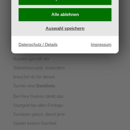
bis zu 15
Championship
Points
gewinnen kannst.
Alle ablehnen
Im Gegensatz zum
Auswahl speichern
Freundschafts-Turnier
werden hier mehr als 3
Datenschutz / Details
Impressum
Runden gespielt (Schweizer
Runden gemäß der
Teilnehmerzahl). Außerdem
brauchst du für dieses
Turnier eine
Deckliste
.
Bei Hive Games bleibt das
Startgeld bei allen Freitags-
Turnieren gleich, damit jene
Spieler keinen Nachteil