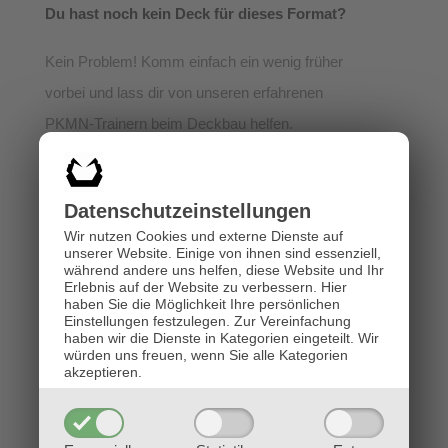
Du hast noch kein Deck für dieses Format?
Kein Problem! Komm einfach ein wenig früher
vorbei und lass dir von unseren erfahrenen
PKMN-Trainern beim Deckbau helfen.
Du kannst dafür deine eigenen Karten mitbringen,
wir haben aber auch jede Menge Karten vor Ort,
Datenschutz­einstellungen
aus denen du dein Deck zusammenstellen
Wir nutzen Cookies und externe Dienste auf
kannst.
unserer Website. Einige von ihnen sind essenziell,
während andere uns helfen, diese Website und Ihr
Erlebnis auf der Website zu verbessern.
Hier
Wir spielen ein 3-Runden-Turnier
haben Sie die Möglichkeit Ihre persönlichen
Einstellungen festzulegen.
Zur Vereinfachung
haben wir die Dienste in Kategorien eingeteilt. Wir
Format
: Gym-Leader-Challenge
würden uns freuen, wenn Sie alle Kategorien
akzeptieren.
3 Runden best-of-one nach Schweizer System
Startgeld
: € 5,-
Preise
: Zu gewinnen gibt es Booster und Prize