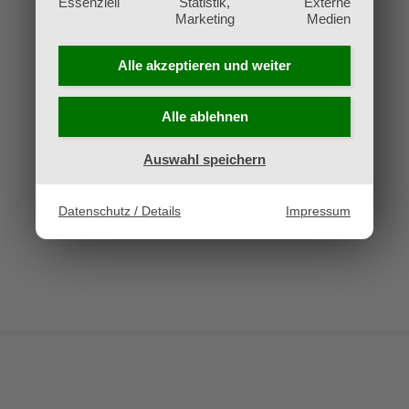
Essenziell
Statistik,
Externe
Packs – niemand geht mit leeren Händen nach
Marketing
Medien
Hause!
Alle akzeptieren und
weiter
Die Teilnahme am Turnier ist natürlich nicht
Alle ablehnen
verpflichtend – wenn du nur casual spielen willst
oder nicht so viel Zeit hast, komm gerne trotzdem
Auswahl speichern
vorbei und lerne andere Trainer kennen!
Datenschutz / Details
Impressum