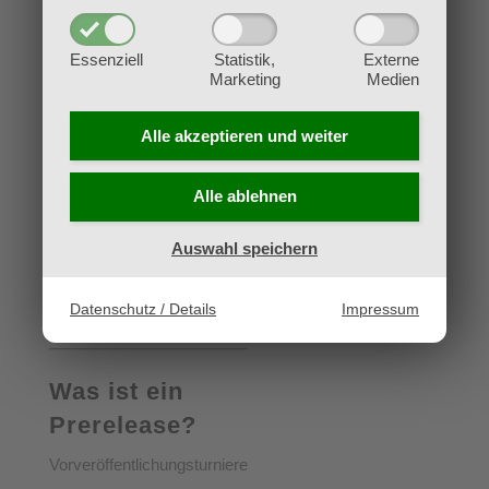
für Events an, erhalte beim
Turnier die Pairings direkt
Essenziell
Statistik,
Externe
auf dein Handy, nutze den
Marketing
Medien
Event Locator, um Turniere
Alle akzeptieren und
weiter
in deiner Nähe zu finden
uvm.
Alle ablehnen
Auswahl speichern
Datenschutz / Details
Impressum
Was ist ein
Prerelease?
Vorveröffentlichungsturniere