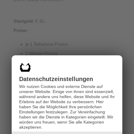
Startgeld:
€ 35,-
Preise
:
je 1 Teilnahme-Promo
1 Winner-Promo
Pro Teilnehmer gehen
2 Booster aus dem
Datenschutz­einstellungen
aktuellen Set in den
Wir nutzen Cookies und externe Dienste auf
Preispool.
unserer Website. Einige von ihnen sind essenziell,
während andere uns helfen, diese Website und Ihr
Erlebnis auf der Website zu verbessern.
Hier
haben Sie die Möglichkeit Ihre persönlichen
Einstellungen festzulegen.
Zur Vereinfachung
haben wir die Dienste in Kategorien eingeteilt. Wir
Hol dir die
BANDAI TCG+
würden uns freuen, wenn Sie alle Kategorien
akzeptieren.
App
und melde dich vorab