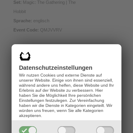
Set:
Magic: The Gathering | The
Hobbit
Sprache:
englisch
Event Code:
QMJVVRV
Ihr draftet 3 Booster und spielt
danach ein 3-Runden-Turnier.
Datenschutz­einstellungen
Startgeld:
€ 24,-
Wir nutzen Cookies und externe Dienste auf
Preise:
Booster-Preise
unserer Website. Einige von ihnen sind essenziell,
während andere uns helfen, diese Website und Ihr
Erlebnis auf der Website zu verbessern.
Hier
haben Sie die Möglichkeit Ihre persönlichen
Einstellungen festzulegen.
Zur Vereinfachung
haben wir die Dienste in Kategorien eingeteilt. Wir
würden uns freuen, wenn Sie alle Kategorien
akzeptieren.