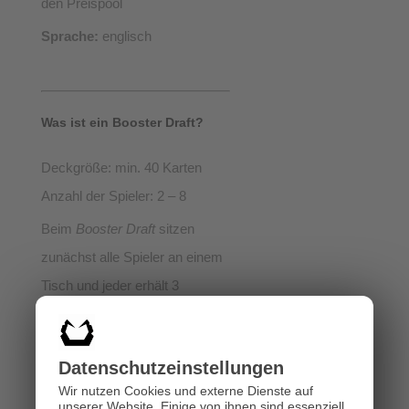
den Preispool
Sprache:
englisch
Was ist ein Booster Draft?
Deckgröße: min. 40 Karten
Anzahl der Spieler: 2 – 8
Beim
Booster Draft
sitzen
zunächst alle Spieler an einem
Tisch und jeder erhält 3
Booster, die „gedraftet“ werden
(= jeder Spieler öffnet sein
Datenschutz­einstellungen
Booster, wählt eine Karte aus
Wir nutzen Cookies und externe Dienste auf
und gibt die restlichen Karten
unserer Website. Einige von ihnen sind essenziell,