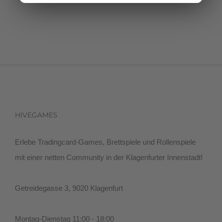
HIVEGAMES
Erlebe Tradingcard-Games, Brettspiele und Rollenspiele
mit einer netten Community in der Klagenfurter Innenstadt!
Getreidegasse 3, 9020 Klagenfurt
Montag-Dienstag 11:00 - 18:00