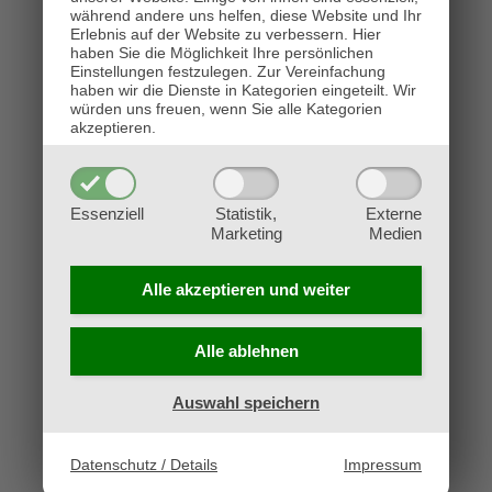
während andere uns helfen, diese Website und Ihr
weiter). Nach dem Draft hat
Erlebnis auf der Website zu verbessern.
Hier
haben Sie die Möglichkeit Ihre persönlichen
jeder Spieler 45 Karten, aus
Einstellungen festzulegen.
Zur Vereinfachung
denen ein 40-Karten-Deck
haben wir die Dienste in Kategorien eingeteilt. Wir
würden uns freuen, wenn Sie alle Kategorien
gebaut wird. Es dürfen beliebig
akzeptieren.
viele Standardländer
hinzugefügt werden (die gibt es
Essenziell
Statistik,
Externe
kostenlos von uns).
Marketing
Medien
Mit diesem Deck wird
Alle akzeptieren und
weiter
anschließend ein reguläres
Turnier im 1-gegen-1-Modus
Alle ablehnen
gespielt.
Auswahl speichern
Datenschutz / Details
Impressum