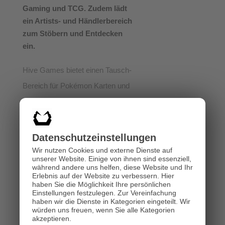
Gaming und TCG. Zudem lädt
ein Artists- und Händlerbereich
zum Stöbern und Entdecken
ein.
Hive Games bietet einen Tausch-
Bereich für Pokémon Karten und
Einführungs-Runden in das
Pokémon Sammelkartenspiel
und Yu-Gi-Oh! an.
Datenschutz­einstellungen
Beginn
: 15:00 Uhr
Wir nutzen Cookies und externe Dienste auf
unserer Website. Einige von ihnen sind essenziell,
Ort
: Kardinalplatz Klagenfurt
während andere uns helfen, diese Website und Ihr
Erlebnis auf der Website zu verbessern.
Hier
Bei Regen findet der Pokémon-
haben Sie die Möglichkeit Ihre persönlichen
Einstellungen festzulegen.
Zur Vereinfachung
Tauschtag im Hive statt.
haben wir die Dienste in Kategorien eingeteilt. Wir
würden uns freuen, wenn Sie alle Kategorien
akzeptieren.