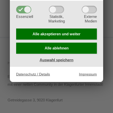
Essenziell
Statistik,
Externe
Marketing
Medien
Alle akzeptieren und
weiter
Alle ablehnen
Auswahl speichern
HIVEGAMES
Datenschutz / Details
Impressum
Erlebe Tradingcard-Games, Brettspiele und Rollenspiele
mit einer netten Community in der Klagenfurter Innenstadt!
Getreidegasse 3, 9020 Klagenfurt