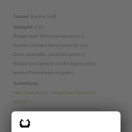
Format:
Booster Draft
Startgeld:
€ 16,-
Preise:
jeder Teilnehmer bekommt 6
Booster und kann diese Karten für sein
Deck verwenden, zusätzlich gehen 2
Booster pro Spieler in den Preispool und es
werden Promokarten vergeben.
Anmeldung:
https://gem.fabtcg.com/gem/join/hypersonic-
python/
In der WhatsApp-Gruppe der Klagenfurter
Flesh & Blood
Community werden