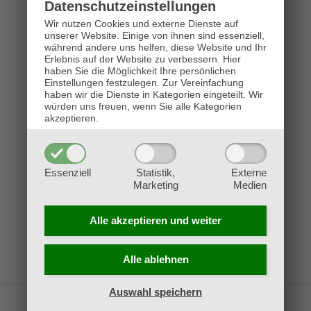
Veranstaltungen und Turniere geplant,
Datenschutz­einstellungen
Wir nutzen Cookies und externe Dienste auf
außerdem wird hier wöchentlich
unserer Website. Einige von ihnen sind essenziell,
abgestimmt, welches Format gespielt wird.
während andere uns helfen, diese Website und Ihr
Erlebnis auf der Website zu verbessern.
Hier
Tritt bei und lerne neue Spieler kennen!
haben Sie die Möglichkeit Ihre persönlichen
Einstellungen festzulegen.
Zur Vereinfachung
Hier beitreten:
haben wir die Dienste in Kategorien eingeteilt. Wir
würden uns freuen, wenn Sie alle Kategorien
akzeptieren.
Essenziell
Statistik,
Externe
Marketing
Medien
Alle akzeptieren und
weiter
Alle ablehnen
Auswahl speichern